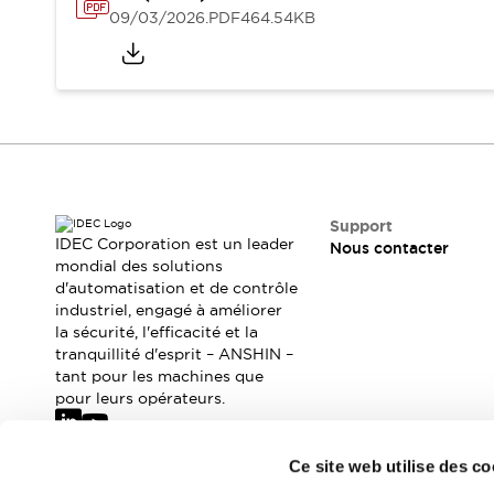
Sécurité Collaborative (Safety 2.0)
09/03/2026
.PDF
464.54KB
Lois et normes relatives à la sécurité
Cours sur l'équipement de sécurité
Tout explorer
Tout explorer
Ressources
Fichiers CAO
Produits conformes aux normes
Documentation
Webinaires
Support
Presse
Vidéothèque
IDEC Corporation est un leader
Nous contacter
mondial des solutions
Téléchargements et Mises à jour
d'automatisation et de contrôle
Conformité
industriel, engagé à améliorer
Rapports de vulnérabilité
la sécurité, l'efficacité et la
Outils de sélection
tranquillité d'esprit – ANSHIN –
Quoi de neuf
tant pour les machines que
pour leurs opérateurs.
Blog
Événements / Séminaires
Support
Ce site web utilise des co
Nous contacter
Abonnez-vous à notre newsletter