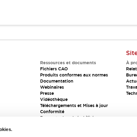
Sit
Ressources et documents
À pr
Fichiers CAO
Relat
Produits conformes aux normes
Bure
Documentation
Actua
Webinaires
Trava
Presse
Tech
Vidéothèque
Téléchargements et Mises à jour
Conformité
Rapports de vulnérabilité
Solution de sécurité
okies.