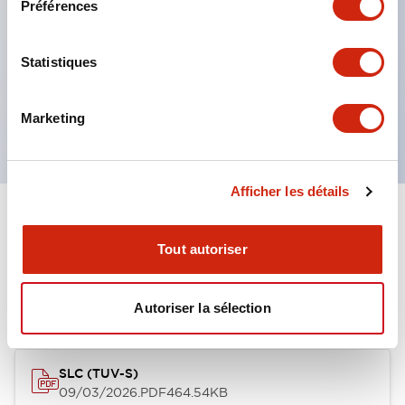
Préférences
Construction à lentilles multi-couches permettant
plusieurs options de gravure
Boutons-poussoirs momentanés
Statistiques
Interrupteurs sélecteurs
ou interrupteurs à clé
Marketing
Afficher les détails
Documents et fichiers
Tout autoriser
Approbations Et Normes
Autoriser la sélection
SLC (TUV-S)
09/03/2026
.PDF
464.54KB