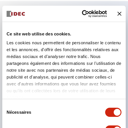
Caractéristiques clés
Ce site web utilise des cookies.
Combinez plusieurs voyants et boutons-poussoirs
Les cookies nous permettent de personnaliser le contenu
dans une seule découpe de panneau
et les annonces, d'offrir des fonctionnalités relatives aux
Éclairage LED ou à incandescence
médias sociaux et d'analyser notre trafic. Nous
6 V
partageons également des informations sur l'utilisation de
12 V
notre site avec nos partenaires de médias sociaux, de
publicité et d'analyse, qui peuvent combiner celles-ci
ou 24 V AC/DC 120 V ou 240 V AC
avec d'autres informations que vous leur avez fournies
Jusqu'à 200 fenêtres (10 rangées par 20
ou qu'ils ont collectées lors de votre utilisation de leurs
colonnes)
services.
Différentes tailles de fenêtres et boutons-
Sélection
Nécessaires
poussoirs peuvent être combinées dans presque
du
consentement
toutes les configurations