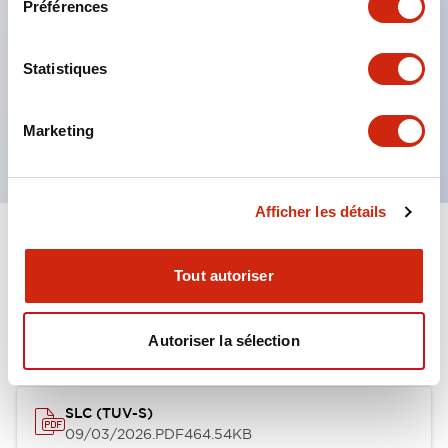
Préférences
La construction à lentilles multicouches permet
plusieurs options de gravure
Boutons-poussoirs momentanés
Statistiques
Interrupteurs sélecteurs
ou interrupteurs à clé
Marketing
Afficher les détails
Documents et fichiers
Tout autoriser
Approbations Et Normes
Autoriser la sélection
SLC (TUV-S)
09/03/2026
.PDF
464.54KB