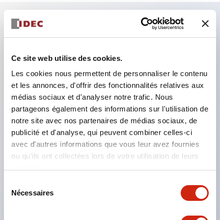
Caractéristiques clés
Ce site web utilise des cookies.
Combinez plusieurs voyants et boutons-poussoirs
Les cookies nous permettent de personnaliser le contenu
dans une seule découpe de panneau
et les annonces, d'offrir des fonctionnalités relatives aux
Éclairage LED ou incandescent
médias sociaux et d'analyser notre trafic. Nous
6V
partageons également des informations sur l'utilisation de
12V
notre site avec nos partenaires de médias sociaux, de
publicité et d'analyse, qui peuvent combiner celles-ci
ou 24V AC/DC 120V ou 240V AC
avec d'autres informations que vous leur avez fournies
Jusqu'à 200 fenêtres (10 rangées par 20
ou qu'ils ont collectées lors de votre utilisation de leurs
colonnes)
services.
Une variété de tailles de fenêtres et de boutons-
Sélection
Nécessaires
poussoirs peuvent être combinées dans presque
du
consentement
toutes les configurations