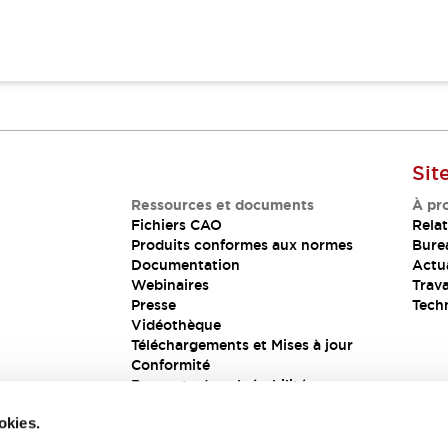
Sit
Ressources et documents
À pr
Fichiers CAO
Relat
Produits conformes aux normes
Bure
Documentation
Actua
Webinaires
Trava
Presse
Tech
Vidéothèque
Téléchargements et Mises à jour
Conformité
Rapports de vulnérabilité
Solution de sécurité
okies.