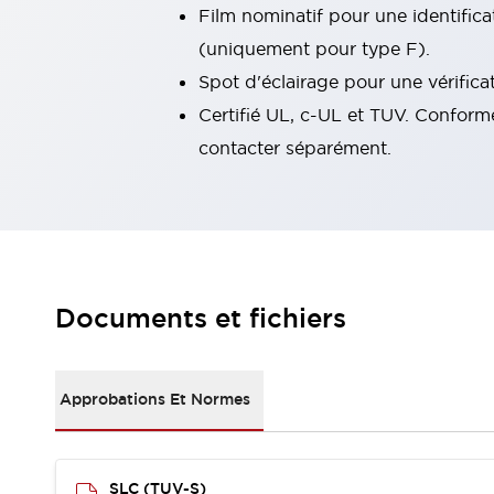
Film nominatif pour une identific
Tout explorer
Robotique
(uniquement pour type F).
Capteurs de sécurité pour robots
Spot d'éclairage pour une vérifica
Interrupteurs de sécurité pour robots
Tout explorer
Certifié UL, c-UL et TUV. Conforme
Semi-conducteurs
contacter séparément.
Équipements compacts
Lecteur de codes
Pour une traçabilité facile
Remplacement facile des interrupteurs
Systèmes de traçabilité
Tableaux électriques conformes aux normes américaines
Tout explorer
Tout explorer
Documents et fichiers
Solutions
AGVs/AMRs
Ergonomie et Sécurité
IIoT
Solutions sans panneau
Approbations Et Normes
Authentication RFID
Solutions de sécurité
Concept de sécurité IDEC
SLC (TUV-S)