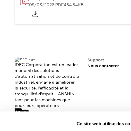
Sécurité Collaborative (Safety 2.0)
09/03/2026
.PDF
464.54KB
Lois et normes relatives à la sécurité
Cours sur l'équipement de sécurité
Tout explorer
Tout explorer
Ressources
Fichiers CAO
Produits conformes aux normes
Documentation
Webinaires
Support
Presse
Vidéothèque
IDEC Corporation est un leader
Nous contacter
mondial des solutions
Téléchargements et Mises à jour
d'automatisation et de contrôle
Conformité
industriel, engagé à améliorer
Rapports de vulnérabilité
la sécurité, l'efficacité et la
Outils de sélection
tranquillité d'esprit – ANSHIN –
Quoi de neuf
tant pour les machines que
pour leurs opérateurs.
Blog
Événements / Séminaires
Support
Ce site web utilise des co
Nous contacter
Abonnez-vous à notre newsletter