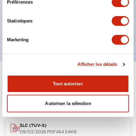
Préférences
La construction à lentilles multi-couches permet
plusieurs options de gravure
Boutons-poussoirs momentanés
Statistiques
Interrupteurs sélecteurs
ou interrupteurs à clé
Marketing
Afficher les détails
Documents et fichiers
Tout autoriser
Approbations Et Normes
Autoriser la sélection
SLC (TUV-S)
09/03/2026
.PDF
464.54KB