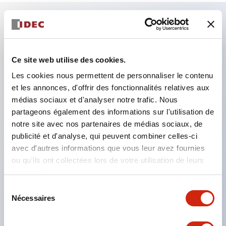
Caractéristiques clés
Ce site web utilise des cookies.
Combinez plusieurs voyants et boutons-poussoirs
Les cookies nous permettent de personnaliser le contenu
dans une seule découpe de panneau
et les annonces, d'offrir des fonctionnalités relatives aux
Éclairage LED ou incandescent
médias sociaux et d'analyser notre trafic. Nous
6V
partageons également des informations sur l'utilisation de
12V
notre site avec nos partenaires de médias sociaux, de
publicité et d'analyse, qui peuvent combiner celles-ci
ou 24V AC/DC 120V ou 240V AC
avec d'autres informations que vous leur avez fournies
Jusqu’à 200 fenêtres (10 rangées par 20
ou qu'ils ont collectées lors de votre utilisation de leurs
colonnes)
services.
Différentes tailles de fenêtres et boutons-
Sélection
Nécessaires
poussoirs peuvent être combinées dans presque
du
consentement
toutes les configurations