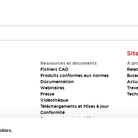
Sit
Ressources et documents
À pr
Fichiers CAO
Relat
Produits conformes aux normes
Bure
Documentation
Actua
Webinaires
Trava
Presse
Tech
Vidéothèque
Téléchargements et Mises à jour
Conformité
Rapports de vulnérabilité
Solution de sécurité
okies.