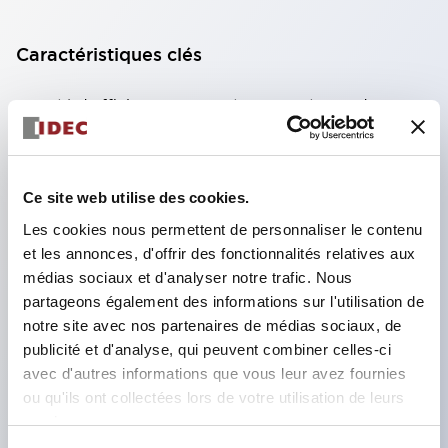
Caractéristiques clés
Unité d'affichage compacte avec 8 types de
surfaces lumineuses au choix.
Utilisation de LED super lumineuses à émission de
surface ultra-haute luminosité.
Ce site web utilise des cookies.
Réduction du temps de câblage grâce à la
Les cookies nous permettent de personnaliser le contenu
et les annonces, d'offrir des fonctionnalités relatives aux
structure à bornes SS, intégration du capot de
médias sociaux et d'analyser notre trafic. Nous
borne et du corps, et structure anti-chute des vis.
partageons également des informations sur l'utilisation de
Utilisation d'une plaque de liaison avec capot,
notre site avec nos partenaires de médias sociaux, de
éliminant le besoin de capot de protection contre
publicité et d'analyse, qui peuvent combiner celles-ci
avec d'autres informations que vous leur avez fournies
les chocs électriques (lors de l'utilisation avec
ou qu'ils ont collectées lors de votre utilisation de leurs
bornes SS).
services.
Film nominatif pour une identification facile et une