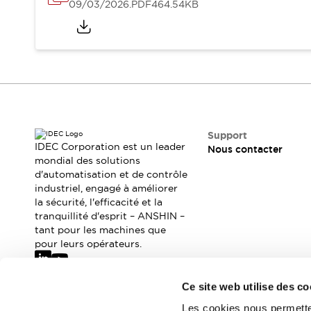
Sécurité Collaborative (Safety 2.0)
09/03/2026
.PDF
464.54KB
Lois et normes relatives à la sécurité
Cours sur l'équipement de sécurité
Tout explorer
Tout explorer
Ressources
Fichiers CAO
Produits conformes aux normes
Documentation
Webinaires
Support
IDEC Corporation est un leader
Nous contacter
Presse
Vidéothèque
mondial des solutions
Téléchargements et Mises à jour
d'automatisation et de contrôle
Conformité
industriel, engagé à améliorer
Rapports de vulnérabilité
la sécurité, l'efficacité et la
tranquillité d'esprit – ANSHIN –
Outils de sélection
tant pour les machines que
Quoi de neuf
pour leurs opérateurs.
Blog
Événements / Séminaires
Support
Ce site web utilise des co
Abonnez-vous à notre newsletter
Nous contacter
Les cookies nous permetten