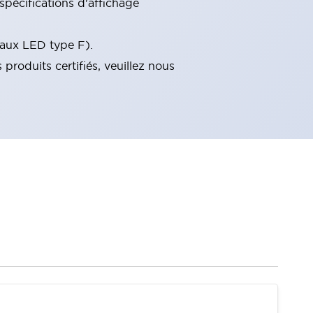
spécifications d'affichage
f aux LED type F).
roduits certifiés, veuillez nous