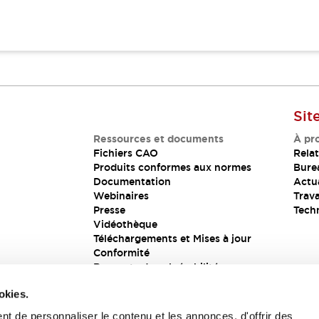
Sit
Ressources et documents
À pr
Fichiers CAO
Relat
Produits conformes aux normes
Bure
Documentation
Actua
Webinaires
Trava
Presse
Tech
Vidéothèque
Téléchargements et Mises à jour
Conformité
Rapports de vulnérabilité
Solution de sécurité
okies.
t de personnaliser le contenu et les annonces, d'offrir des