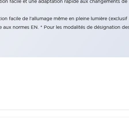
ation facile et une adaptation rapide aux changements de 
tion facile de l'allumage même en pleine lumière (exclusi
 aux normes EN. * Pour les modalités de désignation des p