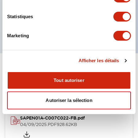
IP65 (seulement pour le type 76 mm)
Il existe quatre types de fixation pour la boîte :
Statistiques
fixation directe, fixation arrière, fixation par crochet
et fixation sur cadre en aluminium
Marketing
Afficher les détails
Documents et fichiers
Tout autoriser
Catalogues Et Brochures
Fiche Technique
Fichiers CAO
Autoriser la sélection
SAPEN01A-C007C022-FB.pdf
04/09/2025
.PDF
928.62KB