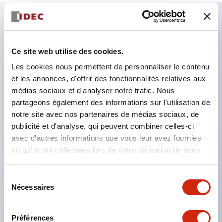
Caractéristiques clés
Ce site web utilise des cookies.
Le type avec trous permet l'installation d'une unité
Les cookies nous permettent de personnaliser le contenu
de contrôle Ø22
et les annonces, d'offrir des fonctionnalités relatives aux
médias sociaux et d'analyser notre trafic. Nous
Nous proposons également un type sans trous,
partageons également des informations sur l'utilisation de
avec la possibilité de personnaliser la taille et la
notre site avec nos partenaires de médias sociaux, de
disposition des trous
publicité et d'analyse, qui peuvent combiner celles-ci
Le type sans trous peut être utilisé comme boîte
avec d'autres informations que vous leur avez fournies
ou qu'ils ont collectées lors de votre utilisation de leurs
de jonction en installant un bornier à l'intérieur
services.
Nous proposons également un type avec
Sélection
couvercle jaune pour arrêt d'urgence et une boîte
Nécessaires
du
de couverture de contact pour rendre la partie
consentement
câblage de l'unité de contrôle montée sur panneau
Préférences