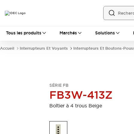
Tous les produits
Tous les produits
Marchés
Solutions
Automatisation
Automate Programmable Industriel (PLC)
Accueil
Interrupteurs Et Voyants
Interrupteurs Et Boutons-Pous
Équipements Ethernet industriels
Interfaces Opérateur
Tout explorer
Composants industriels
Alimentations électriques
Dispositifs de connexion
SÉRIE FB
Dispositifs de protection de circuit
FB3W-413Z
Éclairage LED
Relais et Minuteurs
Tout explorer
Boîtier à 4 trous Beige
Détection
Capteurs
Auto-identification
Tout explorer
Interrupteurs et voyants
Interrupteurs et boutons-poussoirs