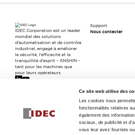
Sécurité Collaborative (Safety 2.0)
Lois et normes relatives à la sécurité
Cours sur l'équipement de sécurité
Tout explorer
Support
Tout explorer
IDEC Corporation est un leader
Nous contacter
mondial des solutions
Ressources
d'automatisation et de contrôle
Fichiers CAO
industriel, engagé à améliorer
Produits conformes aux normes
la sécurité, l'efficacité et la
Documentation
Webinaires
tranquillité d'esprit – ANSHIN –
Presse
Vidéothèque
tant pour les machines que
pour leurs opérateurs.
Téléchargements et Mises à jour
Conformité
Rapports de vulnérabilité
Ce site web utilise des co
Outils de sélection
Abonnez-vous à notre newsletter
Les cookies nous permetten
Quoi de neuf
fonctionnalités relatives 
Blog
Inscrivez-vou
également des informations
Événements / Séminaires
sociaux, de publicité et d
Support
vous leur avez fournies ou 
Nous contacter