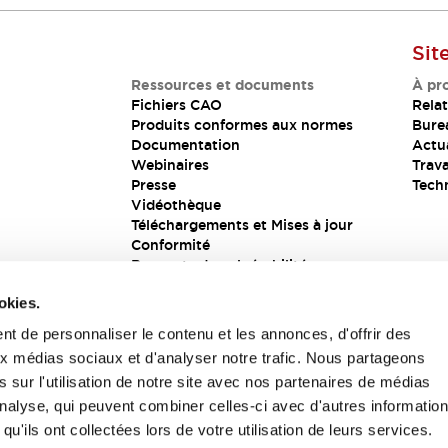
Sit
Ressources et documents
À pr
Fichiers CAO
Relat
Produits conformes aux normes
Bure
Documentation
Actua
Webinaires
Trava
Presse
Tech
Vidéothèque
Téléchargements et Mises à jour
Conformité
Rapports de vulnérabilité
Solution de sécurité
okies.
t de personnaliser le contenu et les annonces, d'offrir des
aux médias sociaux et d'analyser notre trafic. Nous partageons
s
 sur l'utilisation de notre site avec nos partenaires de médias
'analyse, qui peuvent combiner celles-ci avec d'autres informatio
qu'ils ont collectées lors de votre utilisation de leurs services.