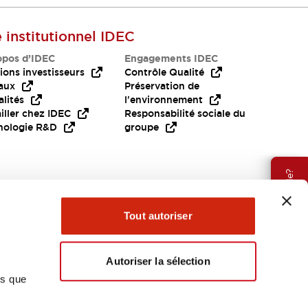
e institutionnel IDEC
opos d’IDEC
Engagements IDEC
ions investisseurs
Contrôle Qualité
aux
Préservation de
lités
l'environnement
iller chez IDEC
Responsabilité sociale du
nologie R&D
groupe
Besoin d'aide?
Tout autoriser
Autoriser la sélection
ns que