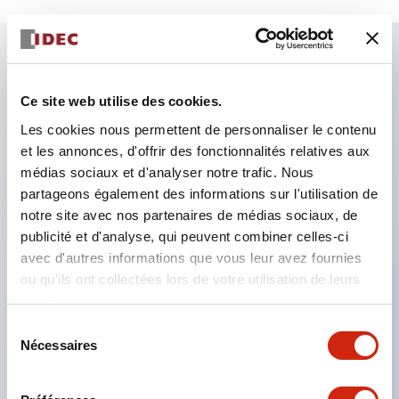
Caractéristiques clés
Ce site web utilise des cookies.
Les cookies nous permettent de personnaliser le contenu
Le type avec trous permet l'installation d'une unité
et les annonces, d'offrir des fonctionnalités relatives aux
de contrôle Ø22
médias sociaux et d'analyser notre trafic. Nous
Nous proposons également un type sans trous,
partageons également des informations sur l'utilisation de
avec la possibilité de personnaliser la taille et la
notre site avec nos partenaires de médias sociaux, de
publicité et d'analyse, qui peuvent combiner celles-ci
disposition des trous
avec d'autres informations que vous leur avez fournies
Le type sans trous peut être utilisé comme boîte
ou qu'ils ont collectées lors de votre utilisation de leurs
de jonction en installant un bornier à l'intérieur
services.
Nous proposons également un type avec
Sélection
couvercle jaune pour arrêt d'urgence et une boîte
Nécessaires
du
consentement
de couverture de contact pour rendre la partie
câblage de l'unité de contrôle montée sur panneau