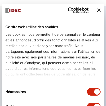
Caractéristiques clés
Ce site web utilise des cookies.
Les cookies nous permettent de personnaliser le contenu
Le type avec trous permet l'installation d'une unité
et les annonces, d'offrir des fonctionnalités relatives aux
de contrôle Ø22
médias sociaux et d'analyser notre trafic. Nous
Nous proposons également un type sans trous,
partageons également des informations sur l'utilisation de
avec la possibilité de personnaliser la taille et la
notre site avec nos partenaires de médias sociaux, de
publicité et d'analyse, qui peuvent combiner celles-ci
disposition des trous
avec d'autres informations que vous leur avez fournies
Le type sans trous peut être utilisé comme boîte
ou qu'ils ont collectées lors de votre utilisation de leurs
de jonction en installant un bornier à l'intérieur
services.
Nous proposons également un type avec
Sélection
couvercle jaune pour arrêt d'urgence et une boîte
Nécessaires
du
consentement
de couverture de contact pour rendre la partie
câblage de l'unité de contrôle montée sur panneau