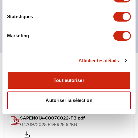
IP65 (seulement pour le type 76 mm)
Il existe quatre types de fixation pour la boîte :
Statistiques
fixation directe, fixation arrière, fixation par crochet
et fixation sur cadre en aluminium
Marketing
Afficher les détails
Documents et fichiers
Tout autoriser
Catalogues Et Brochures
Fiche Technique
Fichiers CAO
Autoriser la sélection
SAPEN01A-C007C022-FB.pdf
04/09/2025
.PDF
928.62KB