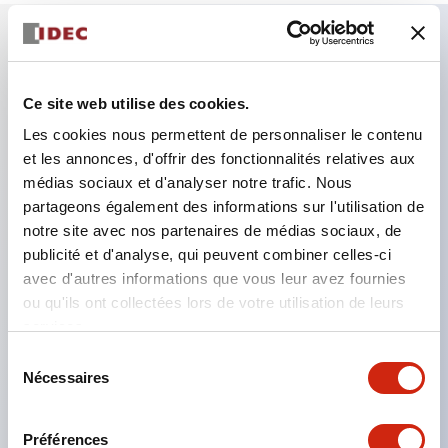
Caractéristiques clés
Ce site web utilise des cookies.
Le type avec trous permet l'installation d'une unité
Les cookies nous permettent de personnaliser le contenu
de contrôle Ø22
et les annonces, d'offrir des fonctionnalités relatives aux
médias sociaux et d'analyser notre trafic. Nous
Nous proposons également un type sans trous,
partageons également des informations sur l'utilisation de
avec la possibilité de personnaliser la taille et la
notre site avec nos partenaires de médias sociaux, de
disposition des trous
publicité et d'analyse, qui peuvent combiner celles-ci
Le type sans trous peut être utilisé comme boîte
avec d'autres informations que vous leur avez fournies
ou qu'ils ont collectées lors de votre utilisation de leurs
de jonction en installant un bornier à l'intérieur
services.
Nous proposons également un type avec
Sélection
couvercle jaune pour arrêt d'urgence et une boîte
Nécessaires
du
de couverture de contact pour rendre la partie
consentement
câblage de l'unité de contrôle montée sur panneau
Préférences