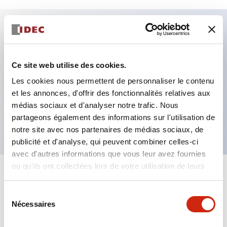
Caractéristiques clés
Ce site web utilise des cookies.
Fixation par regroupement possible
Les cookies nous permettent de personnaliser le contenu
Le commutateur sélecteur avec clé adopte une
et les annonces, d'offrir des fonctionnalités relatives aux
structure à goupille à cylindre haute sécurité
médias sociaux et d'analyser notre trafic. Nous
La structure de protection est IP65 (IEC60529)
partageons également des informations sur l'utilisation de
notre site avec nos partenaires de médias sociaux, de
publicité et d'analyse, qui peuvent combiner celles-ci
avec d'autres informations que vous leur avez fournies
ou qu'ils ont collectées lors de votre utilisation de leurs
+
Spécifications
services.
Tout développer
Sélection
Aesthetic Specifications
Nécessaires
du
consentement