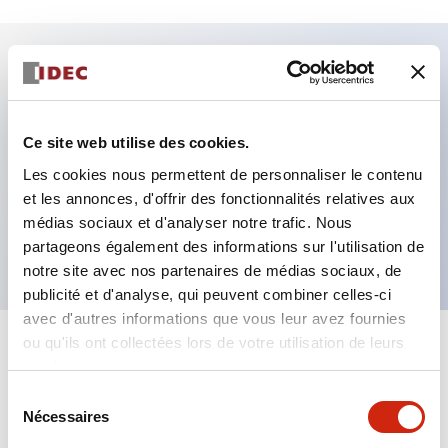
Caractéristiques clés
Ce site web utilise des cookies.
Fixation par regroupement possible
Le commutateur sélecteur avec clé adopte une
Les cookies nous permettent de personnaliser le contenu
et les annonces, d'offrir des fonctionnalités relatives aux
structure à goupille à cylindre haute sécurité
médias sociaux et d'analyser notre trafic. Nous
La structure de protection est IP65 (IEC60529)
partageons également des informations sur l'utilisation de
notre site avec nos partenaires de médias sociaux, de
publicité et d'analyse, qui peuvent combiner celles-ci
avec d'autres informations que vous leur avez fournies
ou qu'ils ont collectées lors de votre utilisation de leurs
+
Spécifications
Tout développer
services.
Sélection
Aesthetic Specifications
Nécessaires
du
consentement