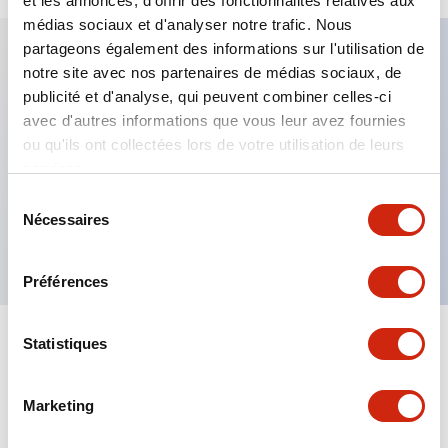
et les annonces, d'offrir des fonctionnalités relatives aux
médias sociaux et d'analyser notre trafic. Nous
partageons également des informations sur l'utilisation de
notre site avec nos partenaires de médias sociaux, de
Caractéristiques clés
publicité et d'analyse, qui peuvent combiner celles-ci
avec d'autres informations que vous leur avez fournies
Fixation par regroupement possible
ou qu'ils ont collectées lors de votre utilisation de leurs
services.
Le commutateur sélecteur avec clé adopte une
structure à goupille à cylindre haute sécurité
Sélection
Nécessaires
du
La structure de protection est IP65 (IEC60529)
consentement
Préférences
Statistiques
Documents et fichiers
Marketing
Catalogues Et Brochures
Approbations Et Normes