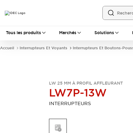
Tous les produits
Tous les produits
Marchés
Solutions
Automatisation
Automate Programmable Industriel (PLC)
Accueil
Interrupteurs Et Voyants
Interrupteurs Et Boutons-Pous
Équipements Ethernet industriels
Interfaces Opérateur
Tout explorer
Composants industriels
Alimentations électriques
Dispositifs de connexion
LW 25 MM À PROFIL AFFLEURANT
Dispositifs de protection de circuit
LW7P-13W
Éclairage LED
Relais et Minuteurs
Tout explorer
INTERRUPTEURS
Détection
Capteurs
Auto-identification
Tout explorer
Interrupteurs et voyants
Interrupteurs et boutons-poussoirs