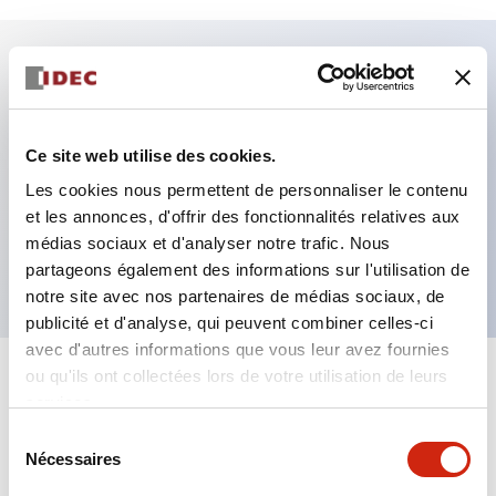
Caractéristiques clés
Fixation par regroupement possible
Ce site web utilise des cookies.
Le commutateur sélecteur avec clé adopte une
Les cookies nous permettent de personnaliser le contenu
et les annonces, d'offrir des fonctionnalités relatives aux
structure à goupille à cylindre haute sécurité
médias sociaux et d'analyser notre trafic. Nous
La structure de protection est IP65 (IEC60529)
partageons également des informations sur l'utilisation de
notre site avec nos partenaires de médias sociaux, de
publicité et d'analyse, qui peuvent combiner celles-ci
avec d'autres informations que vous leur avez fournies
ou qu'ils ont collectées lors de votre utilisation de leurs
+
Spécifications
Tout développer
services.
Sélection
Aesthetic Specifications
Nécessaires
du
consentement