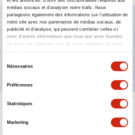
et les annonces, d'offrir des fonctionnalités relatives aux
médias sociaux et d'analyser notre trafic. Nous
partageons également des informations sur l'utilisation de
notre site avec nos partenaires de médias sociaux, de
Caractéristiques clés
publicité et d'analyse, qui peuvent combiner celles-ci
avec d'autres informations que vous leur avez fournies
Fixation par regroupement possible
ou qu'ils ont collectées lors de votre utilisation de leurs
services.
Le commutateur sélecteur avec clé adopte une
structure à goupille à cylindre haute sécurité
Sélection
Nécessaires
du
La structure de protection est IP65 (IEC60529)
consentement
Préférences
Statistiques
Documents et fichiers
Marketing
Catalogues Et Brochures
Approbations Et Normes