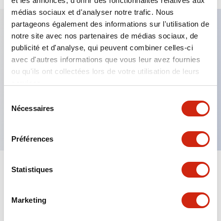
et les annonces, d'offrir des fonctionnalités relatives aux
médias sociaux et d'analyser notre trafic. Nous
partageons également des informations sur l'utilisation de
notre site avec nos partenaires de médias sociaux, de
Caractéristiques clés
publicité et d'analyse, qui peuvent combiner celles-ci
avec d'autres informations que vous leur avez fournies
Fixation par regroupement possible
ou qu'ils ont collectées lors de votre utilisation de leurs
services.
Le commutateur sélecteur avec clé adopte une
structure à goupille à cylindre haute sécurité
Sélection
Nécessaires
du
La structure de protection est IP65 (IEC60529)
consentement
Préférences
Statistiques
Documents et fichiers
Marketing
Catalogues Et Brochures
Approbations Et Normes