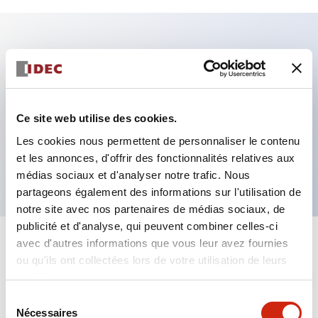
Caractéristiques clés
Fixation par regroupement possible
Ce site web utilise des cookies.
Le commutateur sélecteur avec clé adopte une
Les cookies nous permettent de personnaliser le contenu
structure à goupille à cylindre haute sécurité
et les annonces, d'offrir des fonctionnalités relatives aux
La structure de protection est IP65 (IEC60529)
médias sociaux et d'analyser notre trafic. Nous
partageons également des informations sur l'utilisation de
notre site avec nos partenaires de médias sociaux, de
publicité et d'analyse, qui peuvent combiner celles-ci
avec d'autres informations que vous leur avez fournies
+
Spécifications
Tout développer
ou qu'ils ont collectées lors de votre utilisation de leurs
services.
Aesthetic Specifications
Sélection
Nécessaires
du