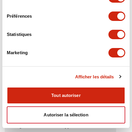
Electrical Specifications (rated illuminated
consentement
portion)
Préférences
Environmental Specifications
Statistiques
Functional Specifications
Marketing
Mechanical Specifications
Mounting and Installation Specifications
Afficher les détails
Tout autoriser
Documents et fichiers
Autoriser la sélection
Catalogues Et Brochures
Approbations Et Normes