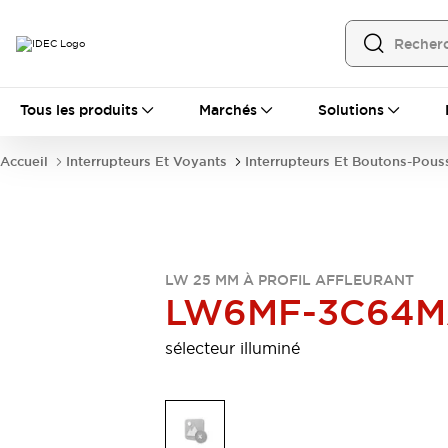
Tous les produits
Tous les produits
Marchés
Solutions
Automatisation
Automate Programmable Industriel (PLC)
Accueil
Interrupteurs Et Voyants
Interrupteurs Et Boutons-Pous
Équipements Ethernet industriels
Interfaces Opérateur
Tout explorer
Composants industriels
Alimentations électriques
Dispositifs de connexion
LW 25 MM À PROFIL AFFLEURANT
Dispositifs de protection de circuit
LW6MF-3C64
Éclairage LED
Relais et Minuteurs
Tout explorer
sélecteur illuminé
Détection
Capteurs
Auto-identification
Tout explorer
Interrupteurs et voyants
Interrupteurs et boutons-poussoirs