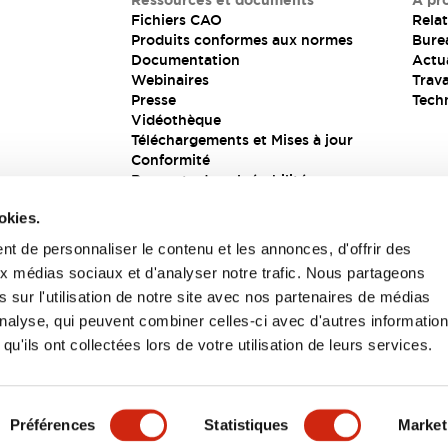
Ressources et documents
À pr
Fichiers CAO
Relat
Produits conformes aux normes
Bure
Documentation
Actua
Webinaires
Trava
Presse
Tech
Vidéothèque
Téléchargements et Mises à jour
Conformité
Rapports de vulnérabilité
Solution de sécurité
okies.
t de personnaliser le contenu et les annonces, d'offrir des
aux médias sociaux et d'analyser notre trafic. Nous partageons
s
 sur l'utilisation de notre site avec nos partenaires de médias
'analyse, qui peuvent combiner celles-ci avec d'autres informatio
qu'ils ont collectées lors de votre utilisation de leurs services.
itions générales
Préférences
Statistiques
Market
UIT
CARACTÉRISTIQUES CLÉS
SPÉCIFICATIONS
D