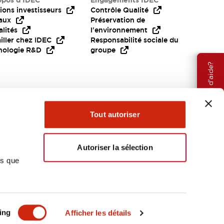
opos d’IDEC
Engagements IDEC
ions investisseurs
Contrôle Qualité
aux
Préservation de
lités
l'environnement
iller chez IDEC
Responsabilité sociale du
nologie R&D
groupe
Besoin d'aide?
Tout autoriser
Autoriser la sélection
ns que
EMEA
ing
Afficher les détails
OCUMENTS ET FICHIERS