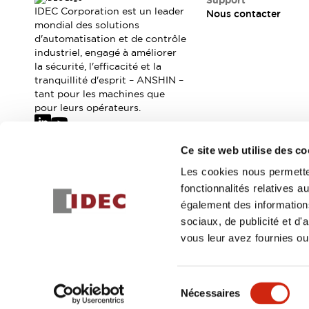
Support
Où acheter
IDEC Corporation est un leader
Nous contacter
Distributeurs en ligne
mondial des solutions
d'automatisation et de contrôle
industriel, engagé à améliorer
la sécurité, l'efficacité et la
tranquillité d'esprit – ANSHIN –
tant pour les machines que
pour leurs opérateurs.
Ce site web utilise des co
Abonnez-vous à notre newsletter
Les cookies nous permetten
fonctionnalités relatives 
Inscrivez-vou
également des informations
sociaux, de publicité et d
vous leur avez fournies ou 
© 2026 IDEC Corporation
Politique de confidentialité
Cond
Sélection
Nécessaires
DÉTAILS DU PROD
du