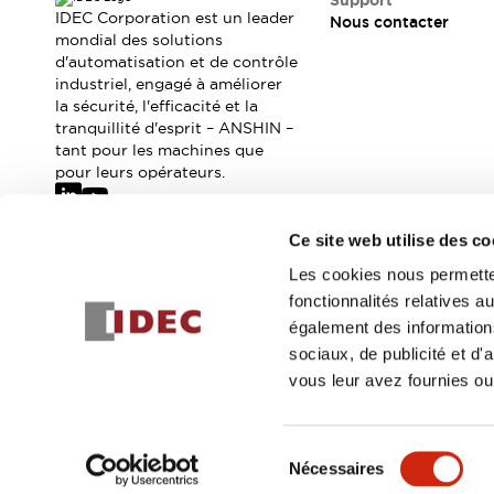
Support
Où acheter
IDEC Corporation est un leader
Nous contacter
Distributeurs en ligne
mondial des solutions
d'automatisation et de contrôle
industriel, engagé à améliorer
la sécurité, l'efficacité et la
tranquillité d'esprit – ANSHIN –
tant pour les machines que
pour leurs opérateurs.
Ce site web utilise des co
Abonnez-vous à notre newsletter
Les cookies nous permetten
fonctionnalités relatives 
Inscrivez-vou
également des informations
sociaux, de publicité et d
vous leur avez fournies ou 
© 2026 IDEC Corporation
Politique de confidentialité
Cond
Sélection
Nécessaires
DÉTAILS DU PROD
du