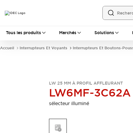
Tous les produits
Tous les produits
Marchés
Solutions
Automatisation
Automate Programmable Industriel (PLC)
Accueil
Interrupteurs Et Voyants
Interrupteurs Et Boutons-Pous
Équipements Ethernet industriels
Interfaces Opérateur
Tout explorer
Composants industriels
Alimentations électriques
Dispositifs de connexion
LW 25 MM À PROFIL AFFLEURANT
Dispositifs de protection de circuit
LW6MF-3C62A
Éclairage LED
Relais et Minuteurs
Tout explorer
sélecteur illuminé
Détection
Capteurs
Auto-identification
Tout explorer
Interrupteurs et voyants
Interrupteurs et boutons-poussoirs