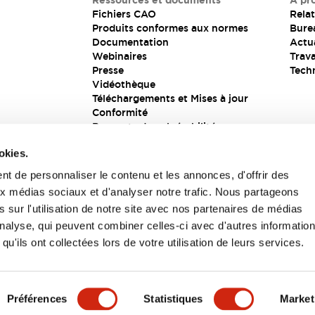
Ressources et documents
À pr
Fichiers CAO
Relat
Produits conformes aux normes
Bure
Documentation
Actua
Webinaires
Trava
Presse
Tech
Vidéothèque
Téléchargements et Mises à jour
Conformité
Rapports de vulnérabilité
Solution de sécurité
okies.
t de personnaliser le contenu et les annonces, d'offrir des
aux médias sociaux et d'analyser notre trafic. Nous partageons
s
 sur l'utilisation de notre site avec nos partenaires de médias
'analyse, qui peuvent combiner celles-ci avec d'autres informatio
qu'ils ont collectées lors de votre utilisation de leurs services.
itions générales
Préférences
Statistiques
Market
UIT
CARACTÉRISTIQUES CLÉS
SPÉCIFICATIONS
D