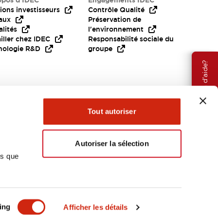
opos d’IDEC
Engagements IDEC
ions investisseurs
Contrôle Qualité
aux
Préservation de
lités
l'environnement
iller chez IDEC
Responsabilité sociale du
nologie R&D
groupe
Besoin d'aide?
Tout autoriser
Autoriser la sélection
ns que
EMEA
ing
Afficher les détails
OCUMENTS ET FICHIERS