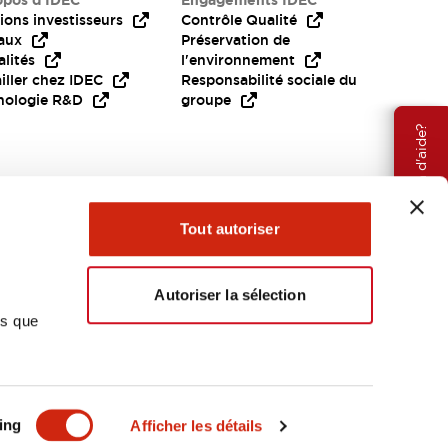
opos d’IDEC
Engagements IDEC
ions investisseurs
Contrôle Qualité
aux
Préservation de
lités
l'environnement
iller chez IDEC
Responsabilité sociale du
nologie R&D
groupe
Besoin d'aide?
Tout autoriser
Autoriser la sélection
ns que
EMEA
ing
Afficher les détails
OCUMENTS ET FICHIERS