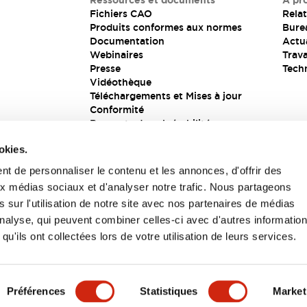
Ressources et documents
À pr
Fichiers CAO
Relat
Produits conformes aux normes
Bure
Documentation
Actua
Webinaires
Trava
Presse
Tech
Vidéothèque
Téléchargements et Mises à jour
Conformité
Rapports de vulnérabilité
Solution de sécurité
okies.
t de personnaliser le contenu et les annonces, d'offrir des
aux médias sociaux et d'analyser notre trafic. Nous partageons
s
 sur l'utilisation de notre site avec nos partenaires de médias
'analyse, qui peuvent combiner celles-ci avec d'autres informatio
qu'ils ont collectées lors de votre utilisation de leurs services.
itions générales
Préférences
Statistiques
Market
UIT
CARACTÉRISTIQUES CLÉS
SPÉCIFICATIONS
D