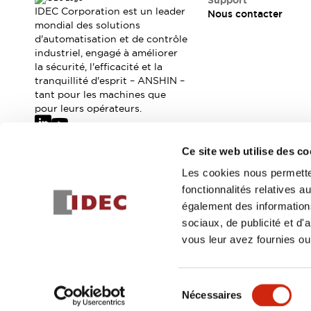
Support
Où acheter
IDEC Corporation est un leader
Nous contacter
Distributeurs en ligne
mondial des solutions
d'automatisation et de contrôle
industriel, engagé à améliorer
la sécurité, l'efficacité et la
tranquillité d'esprit – ANSHIN –
tant pour les machines que
pour leurs opérateurs.
Ce site web utilise des co
Abonnez-vous à notre newsletter
Les cookies nous permetten
fonctionnalités relatives 
Inscrivez-vou
également des informations
sociaux, de publicité et d
vous leur avez fournies ou 
© 2026 IDEC Corporation
Politique de confidentialité
Cond
Sélection
Nécessaires
DÉTAILS DU PROD
du