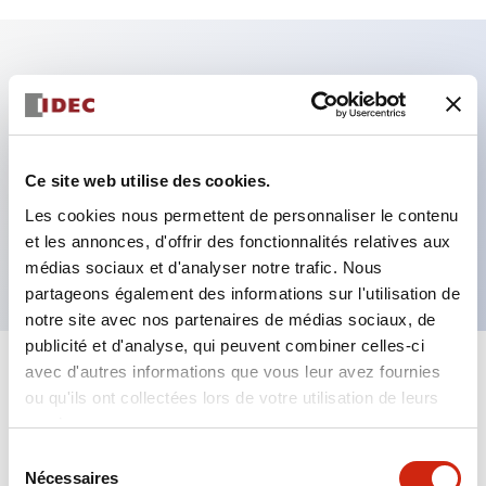
Caractéristiques clés
Fixation par regroupement possible
Ce site web utilise des cookies.
Le commutateur sélecteur avec clé adopte une
Les cookies nous permettent de personnaliser le contenu
structure à goupille à cylindre haute sécurité
et les annonces, d'offrir des fonctionnalités relatives aux
La structure de protection est IP65 (IEC60529)
médias sociaux et d'analyser notre trafic. Nous
partageons également des informations sur l'utilisation de
notre site avec nos partenaires de médias sociaux, de
publicité et d'analyse, qui peuvent combiner celles-ci
avec d'autres informations que vous leur avez fournies
+
Spécifications
Tout développer
ou qu'ils ont collectées lors de votre utilisation de leurs
services.
Aesthetic Specifications
Sélection
Nécessaires
du