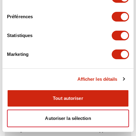
Electrical Specifications (rated illuminated
consentement
portion)
Préférences
Environmental Specifications
Statistiques
Functional Specifications
Marketing
Mechanical Specifications
Mounting and Installation Specifications
Afficher les détails
Tout autoriser
Documents et fichiers
Autoriser la sélection
Catalogues Et Brochures
Fichiers CAO
Approbations Et 