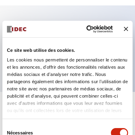
Caractéristiques clés
Fixation par regroupement possible
Ce site web utilise des cookies.
Le commutateur sélecteur avec clé adopte une
Les cookies nous permettent de personnaliser le contenu
structure à goupille à cylindre haute sécurité
et les annonces, d'offrir des fonctionnalités relatives aux
La structure de protection est IP65 (IEC60529)
médias sociaux et d'analyser notre trafic. Nous
partageons également des informations sur l'utilisation de
notre site avec nos partenaires de médias sociaux, de
publicité et d'analyse, qui peuvent combiner celles-ci
avec d'autres informations que vous leur avez fournies
+
Spécifications
Tout développer
ou qu'ils ont collectées lors de votre utilisation de leurs
services.
Aesthetic Specifications
Sélection
Nécessaires
du