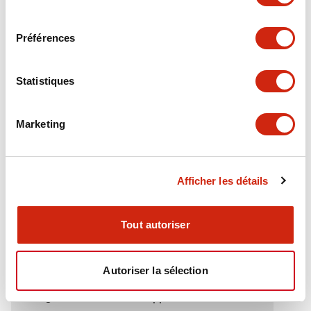
Electrical Specifications (rated illuminated
consentement
portion)
Préférences
Environmental Specifications
Statistiques
Functional Specifications
Marketing
Mechanical Specifications
Mounting and Installation Specifications
Afficher les détails
Tout autoriser
Documents et fichiers
Autoriser la sélection
Catalogues Et Brochures
Approbations Et Normes