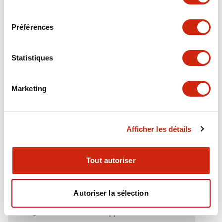
Electrical Specifications (rated illuminated
consentement
portion)
Préférences
Environmental Specifications
Statistiques
Functional Specifications
Marketing
Mechanical Specifications
Mounting and Installation Specifications
Afficher les détails
Tout autoriser
Documents et fichiers
Autoriser la sélection
Catalogues Et Brochures
Approbations Et Normes