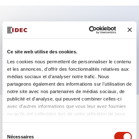
Caractéristiques clés
Fixation par regroupement possible
Ce site web utilise des cookies.
Le commutateur sélecteur avec clé adopte une
Les cookies nous permettent de personnaliser le contenu
structure à goupille à cylindre haute sécurité
et les annonces, d'offrir des fonctionnalités relatives aux
La structure de protection est IP65 (IEC60529)
médias sociaux et d'analyser notre trafic. Nous
partageons également des informations sur l'utilisation de
notre site avec nos partenaires de médias sociaux, de
publicité et d'analyse, qui peuvent combiner celles-ci
avec d'autres informations que vous leur avez fournies
+
Spécifications
Tout développer
ou qu'ils ont collectées lors de votre utilisation de leurs
services.
Aesthetic Specifications
Sélection
Nécessaires
du