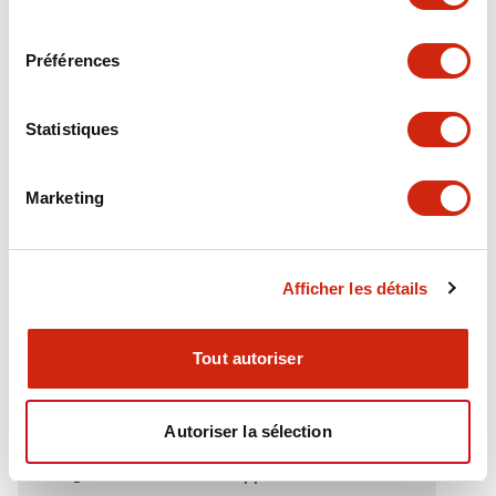
Electrical Specifications (rated illuminated
consentement
portion)
Préférences
Environmental Specifications
Statistiques
Functional Specifications
Marketing
Mechanical Specifications
Mounting and Installation Specifications
Afficher les détails
Tout autoriser
Documents et fichiers
Autoriser la sélection
Catalogues Et Brochures
Approbations Et Normes