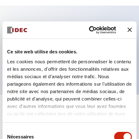
Caractéristiques clés
Fixation par regroupement possible
Ce site web utilise des cookies.
Le commutateur sélecteur avec clé adopte une
Les cookies nous permettent de personnaliser le contenu
structure à goupille à cylindre haute sécurité
et les annonces, d'offrir des fonctionnalités relatives aux
La structure de protection est IP65 (IEC60529)
médias sociaux et d'analyser notre trafic. Nous
partageons également des informations sur l'utilisation de
notre site avec nos partenaires de médias sociaux, de
publicité et d'analyse, qui peuvent combiner celles-ci
avec d'autres informations que vous leur avez fournies
+
Spécifications
Tout développer
ou qu'ils ont collectées lors de votre utilisation de leurs
services.
Aesthetic Specifications
Sélection
Nécessaires
du