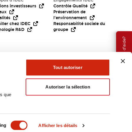
opos d’IDEC
Engagements IDEC
ions investisseurs
Contrôle Qualité
aux
Préservation de
lités
l'environnement
iller chez IDEC
Responsabilité sociale du
nologie R&D
groupe
Besoin d'aide?
Tout autoriser
Autoriser la sélection
ns que
EMEA
ing
Afficher les détails
OCUMENTS ET FICHIERS