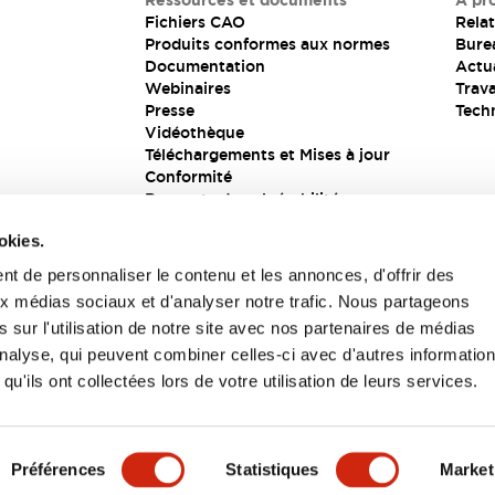
Ressources et documents
À pr
Fichiers CAO
Relat
Produits conformes aux normes
Bure
Documentation
Actua
Webinaires
Trava
Presse
Tech
Vidéothèque
Téléchargements et Mises à jour
Conformité
Rapports de vulnérabilité
Solution de sécurité
okies.
t de personnaliser le contenu et les annonces, d'offrir des
aux médias sociaux et d'analyser notre trafic. Nous partageons
s
 sur l'utilisation de notre site avec nos partenaires de médias
'analyse, qui peuvent combiner celles-ci avec d'autres informatio
qu'ils ont collectées lors de votre utilisation de leurs services.
itions générales
Préférences
Statistiques
Market
UIT
CARACTÉRISTIQUES CLÉS
SPÉCIFICATIONS
D