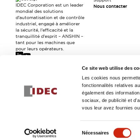
Support
Où acheter
IDEC Corporation est un leader
Nous contacter
Distributeurs en ligne
mondial des solutions
d'automatisation et de contrôle
industriel, engagé à améliorer
la sécurité, l'efficacité et la
tranquillité d'esprit – ANSHIN –
tant pour les machines que
pour leurs opérateurs.
Ce site web utilise des co
Abonnez-vous à notre newsletter
Les cookies nous permetten
fonctionnalités relatives 
Inscrivez-vou
également des informations
sociaux, de publicité et d
vous leur avez fournies ou 
© 2026 IDEC Corporation
Politique de confidentialité
Cond
Sélection
Nécessaires
DÉTAILS DU PROD
du