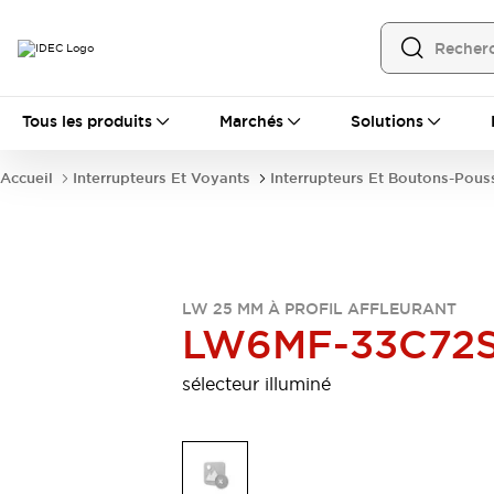
Tous les produits
Tous les produits
Marchés
Solutions
Automatisation
Automate Programmable Industriel (PLC)
Accueil
Interrupteurs Et Voyants
Interrupteurs Et Boutons-Pous
Équipements Ethernet industriels
Interfaces Opérateur
Tout explorer
Composants industriels
Alimentations électriques
Dispositifs de connexion
LW 25 MM À PROFIL AFFLEURANT
Dispositifs de protection de circuit
LW6MF-33C72
Éclairage LED
Relais et Minuteurs
Tout explorer
sélecteur illuminé
Détection
Capteurs
Auto-identification
Tout explorer
Interrupteurs et voyants
Interrupteurs et boutons-poussoirs