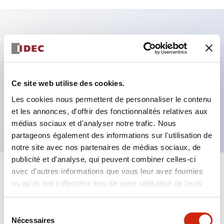
Caractéristiques clés
Fixation par regroupement possible
Ce site web utilise des cookies.
Le commutateur sélecteur avec clé adopte une
Les cookies nous permettent de personnaliser le contenu
structure à goupille à cylindre haute sécurité
et les annonces, d'offrir des fonctionnalités relatives aux
La structure de protection est IP65 (IEC60529)
médias sociaux et d'analyser notre trafic. Nous
partageons également des informations sur l'utilisation de
notre site avec nos partenaires de médias sociaux, de
publicité et d'analyse, qui peuvent combiner celles-ci
avec d'autres informations que vous leur avez fournies
+
Spécifications
Tout développer
ou qu'ils ont collectées lors de votre utilisation de leurs
services.
Aesthetic Specifications
Sélection
Nécessaires
du