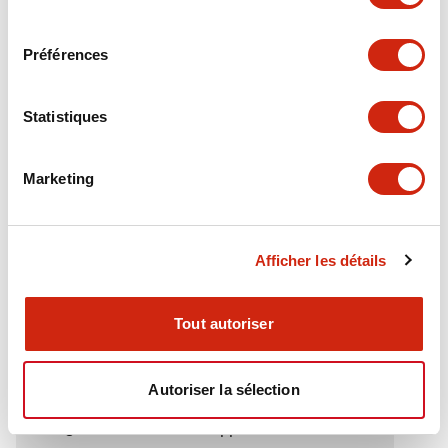
Electrical Specifications (rated illuminated
consentement
portion)
Préférences
Environmental Specifications
Statistiques
Functional Specifications
Marketing
Mechanical Specifications
Mounting and Installation Specifications
Afficher les détails
Tout autoriser
Documents et fichiers
Autoriser la sélection
Catalogues Et Brochures
Approbations Et Normes