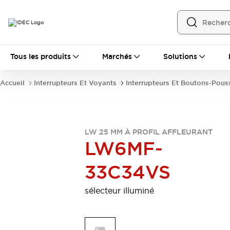
Tous les produits
Tous les produits
Marchés
Solutions
Automatisation
Automate Programmable Industriel (PLC)
Accueil
Interrupteurs Et Voyants
Interrupteurs Et Boutons-Pous
Équipements Ethernet industriels
Interfaces Opérateur
Tout explorer
Composants industriels
Alimentations électriques
LW 25 MM À PROFIL AFFLEURANT
Dispositifs de connexion
LW6MF-
Dispositifs de protection de circuit
Éclairage LED
Relais et Minuteurs
33C34VS
Tout explorer
Détection
sélecteur illuminé
Capteurs
Auto-identification
Tout explorer
Interrupteurs et voyants
Interrupteurs et boutons-poussoirs