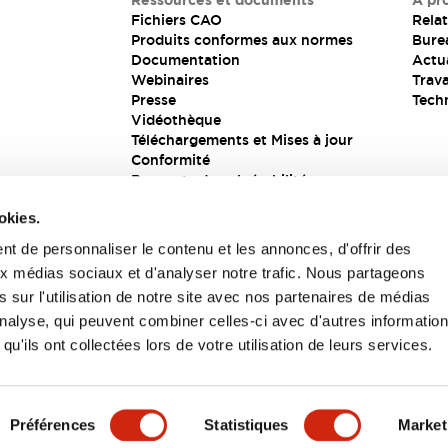
Ressources et documents
À pr
Fichiers CAO
Relat
Produits conformes aux normes
Bure
Documentation
Actua
Webinaires
Trava
Presse
Tech
Vidéothèque
Téléchargements et Mises à jour
Conformité
Rapports de vulnérabilité
Solution de sécurité
okies.
t de personnaliser le contenu et les annonces, d'offrir des
aux médias sociaux et d'analyser notre trafic. Nous partageons
s
 sur l'utilisation de notre site avec nos partenaires de médias
'analyse, qui peuvent combiner celles-ci avec d'autres informatio
qu'ils ont collectées lors de votre utilisation de leurs services.
itions générales
Préférences
Statistiques
Market
UIT
CARACTÉRISTIQUES CLÉS
SPÉCIFICATIONS
D