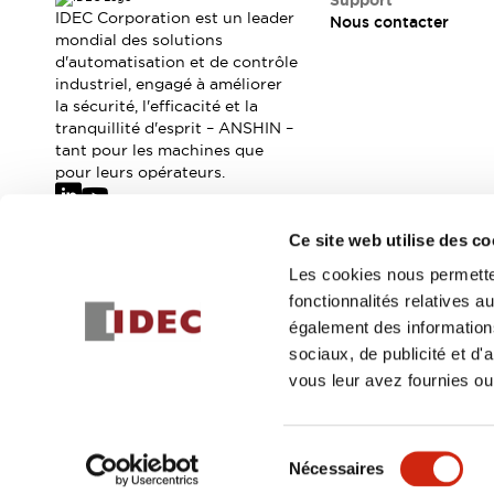
Support
Où acheter
IDEC Corporation est un leader
Nous contacter
Distributeurs en ligne
mondial des solutions
d'automatisation et de contrôle
industriel, engagé à améliorer
la sécurité, l'efficacité et la
tranquillité d'esprit – ANSHIN –
tant pour les machines que
pour leurs opérateurs.
Ce site web utilise des co
Abonnez-vous à notre newsletter
Les cookies nous permetten
fonctionnalités relatives 
Inscrivez-vou
également des informations
sociaux, de publicité et d
vous leur avez fournies ou 
© 2026 IDEC Corporation
Politique de confidentialité
Cond
Sélection
Nécessaires
DÉTAILS DU PROD
du