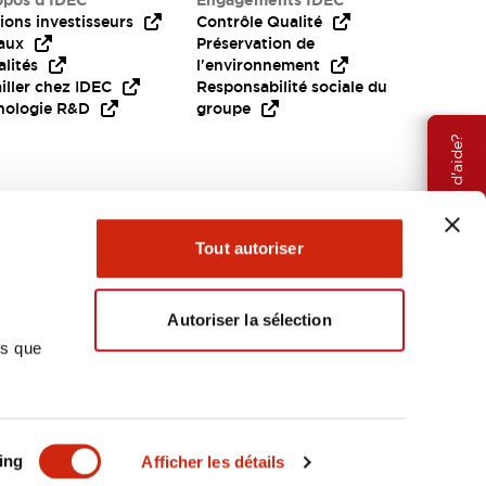
opos d’IDEC
Engagements IDEC
ions investisseurs
Contrôle Qualité
aux
Préservation de
lités
l'environnement
iller chez IDEC
Responsabilité sociale du
nologie R&D
groupe
Besoin d'aide?
Tout autoriser
Autoriser la sélection
ns que
EMEA
ing
Afficher les détails
OCUMENTS ET FICHIERS