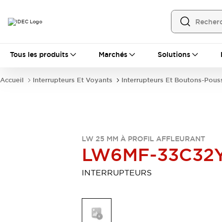
Tous les produits
Tous les produits
Marchés
Solutions
Automatisation
Automate Programmable Industriel (PLC)
Accueil
Interrupteurs Et Voyants
Interrupteurs Et Boutons-Pous
Équipements Ethernet industriels
Interfaces Opérateur
Tout explorer
Composants industriels
Alimentations électriques
Dispositifs de connexion
LW 25 MM À PROFIL AFFLEURANT
Dispositifs de protection de circuit
LW6MF-33C32
Éclairage LED
Relais et Minuteurs
Tout explorer
INTERRUPTEURS
Détection
Capteurs
Auto-identification
Tout explorer
Interrupteurs et voyants
Interrupteurs et boutons-poussoirs