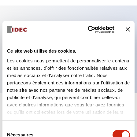
Caractéristiques clés
Fixation par regroupement possible
Ce site web utilise des cookies.
Le commutateur sélecteur avec clé adopte une
Les cookies nous permettent de personnaliser le contenu
structure à goupille à cylindre haute sécurité
et les annonces, d'offrir des fonctionnalités relatives aux
La structure de protection est IP65 (IEC60529)
médias sociaux et d'analyser notre trafic. Nous
partageons également des informations sur l'utilisation de
notre site avec nos partenaires de médias sociaux, de
publicité et d'analyse, qui peuvent combiner celles-ci
avec d'autres informations que vous leur avez fournies
+
Spécifications
Tout développer
ou qu'ils ont collectées lors de votre utilisation de leurs
services.
Aesthetic Specifications
Sélection
Nécessaires
du