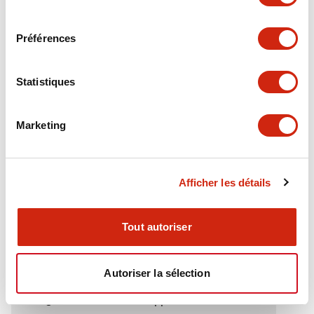
Electrical Specifications (rated illuminated
consentement
portion)
Préférences
Environmental Specifications
Statistiques
Functional Specifications
Marketing
Mechanical Specifications
Mounting and Installation Specifications
Afficher les détails
Tout autoriser
Documents et fichiers
Autoriser la sélection
Catalogues Et Brochures
Approbations Et Normes