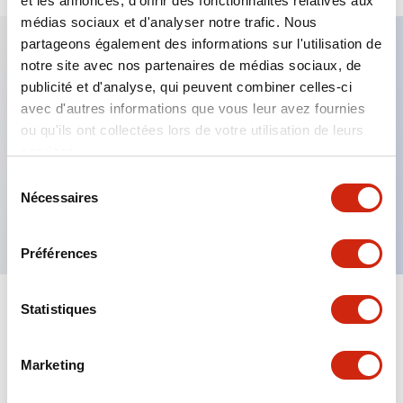
et les annonces, d'offrir des fonctionnalités relatives aux
médias sociaux et d'analyser notre trafic. Nous
partageons également des informations sur l'utilisation de
notre site avec nos partenaires de médias sociaux, de
Caractéristiques clés
publicité et d'analyse, qui peuvent combiner celles-ci
avec d'autres informations que vous leur avez fournies
Fixation par regroupement possible
ou qu'ils ont collectées lors de votre utilisation de leurs
services.
Le commutateur sélecteur avec clé adopte une
structure à goupille à cylindre haute sécurité
Sélection
Nécessaires
du
La structure de protection est IP65 (IEC60529)
consentement
Préférences
Statistiques
Documents et fichiers
Marketing
Catalogues Et Brochures
Approbations Et Normes