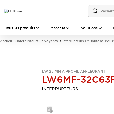
Tous les produits
Tous les produits
Marchés
Solutions
Automatisation
Automate Programmable Industriel (PLC)
Accueil
Interrupteurs Et Voyants
Interrupteurs Et Boutons-Pous
Équipements Ethernet industriels
Interfaces Opérateur
Tout explorer
Composants industriels
Alimentations électriques
Dispositifs de connexion
LW 25 MM À PROFIL AFFLEURANT
Dispositifs de protection de circuit
LW6MF-32C63
Éclairage LED
Relais et Minuteurs
Tout explorer
INTERRUPTEURS
Détection
Capteurs
Auto-identification
Tout explorer
Interrupteurs et voyants
Interrupteurs et boutons-poussoirs