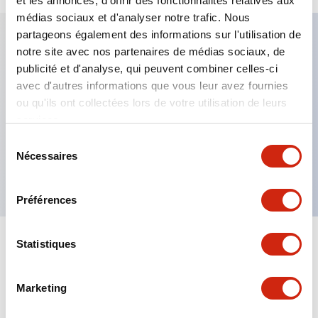
et les annonces, d'offrir des fonctionnalités relatives aux
médias sociaux et d'analyser notre trafic. Nous
partageons également des informations sur l'utilisation de
notre site avec nos partenaires de médias sociaux, de
Caractéristiques clés
publicité et d'analyse, qui peuvent combiner celles-ci
avec d'autres informations que vous leur avez fournies
Fixation par regroupement possible
ou qu'ils ont collectées lors de votre utilisation de leurs
services.
Le commutateur sélecteur avec clé adopte une
structure à goupille à cylindre haute sécurité
Sélection
Nécessaires
du
La structure de protection est IP65 (IEC60529)
consentement
Préférences
Statistiques
Documents et fichiers
Marketing
Catalogues Et Brochures
Approbations Et Normes