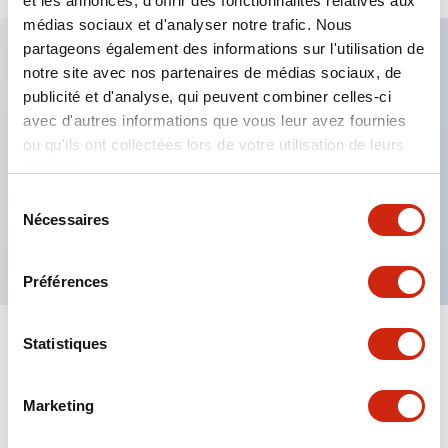
et les annonces, d'offrir des fonctionnalités relatives aux
médias sociaux et d'analyser notre trafic. Nous
partageons également des informations sur l'utilisation de
notre site avec nos partenaires de médias sociaux, de
Caractéristiques clés
publicité et d'analyse, qui peuvent combiner celles-ci
avec d'autres informations que vous leur avez fournies
Fixation par regroupement possible
ou qu'ils ont collectées lors de votre utilisation de leurs
services.
Le commutateur sélecteur avec clé adopte une
structure à goupille à cylindre haute sécurité
Sélection
Nécessaires
du
La structure de protection est IP65 (IEC60529)
consentement
Préférences
Statistiques
Documents et fichiers
Marketing
Catalogues Et Brochures
Approbations Et Normes