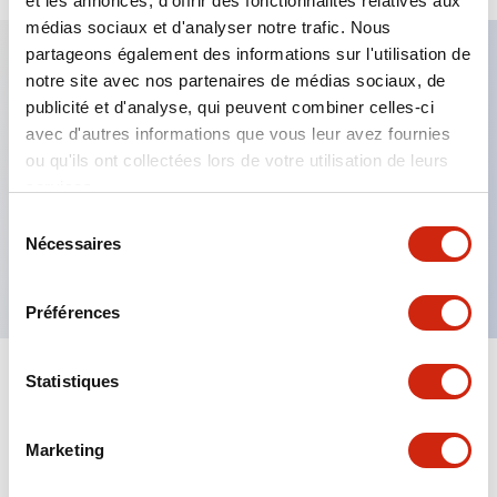
et les annonces, d'offrir des fonctionnalités relatives aux
médias sociaux et d'analyser notre trafic. Nous
partageons également des informations sur l'utilisation de
notre site avec nos partenaires de médias sociaux, de
Caractéristiques clés
publicité et d'analyse, qui peuvent combiner celles-ci
avec d'autres informations que vous leur avez fournies
Fixation par regroupement possible
ou qu'ils ont collectées lors de votre utilisation de leurs
services.
Le commutateur sélecteur avec clé adopte une
structure à goupille à cylindre haute sécurité
Sélection
Nécessaires
du
La structure de protection est IP65 (IEC60529)
consentement
Préférences
Statistiques
Documents et fichiers
Marketing
Catalogues Et Brochures
Approbations Et Normes