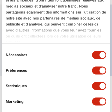
et les annonces, d'offrir des fonctionnalités relatives aux
médias sociaux et d'analyser notre trafic. Nous
partageons également des informations sur l'utilisation de
notre site avec nos partenaires de médias sociaux, de
Caractéristiques clés
publicité et d'analyse, qui peuvent combiner celles-ci
avec d'autres informations que vous leur avez fournies
Fixation par regroupement possible
ou qu'ils ont collectées lors de votre utilisation de leurs
services.
Le commutateur sélecteur avec clé adopte une
structure à goupille à cylindre haute sécurité
Sélection
Nécessaires
du
La structure de protection est IP65 (IEC60529)
consentement
Préférences
Statistiques
Documents et fichiers
Marketing
Catalogues Et Brochures
Approbations Et Normes