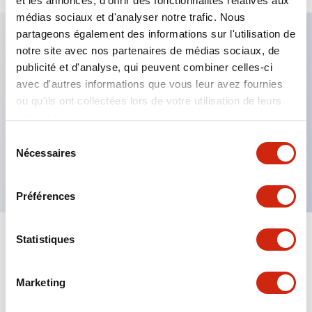
et les annonces, d'offrir des fonctionnalités relatives aux
médias sociaux et d'analyser notre trafic. Nous
partageons également des informations sur l'utilisation de
notre site avec nos partenaires de médias sociaux, de
Caractéristiques clés
publicité et d'analyse, qui peuvent combiner celles-ci
avec d'autres informations que vous leur avez fournies
Fixation par regroupement possible
ou qu'ils ont collectées lors de votre utilisation de leurs
services.
Le commutateur sélecteur avec clé adopte une
structure à goupille à cylindre haute sécurité
Sélection
Nécessaires
du
La structure de protection est IP65 (IEC60529)
consentement
Préférences
Statistiques
Documents et fichiers
Marketing
Catalogues Et Brochures
Approbations Et Normes