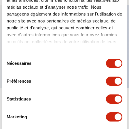
et les annonces, d'offrir des fonctionnalités relatives aux
médias sociaux et d'analyser notre trafic. Nous
partageons également des informations sur l'utilisation de
notre site avec nos partenaires de médias sociaux, de
Caractéristiques clés
publicité et d'analyse, qui peuvent combiner celles-ci
avec d'autres informations que vous leur avez fournies
Fixation par regroupement possible
ou qu'ils ont collectées lors de votre utilisation de leurs
services.
Le commutateur sélecteur avec clé adopte une
structure à goupille à cylindre haute sécurité
Sélection
Nécessaires
du
La structure de protection est IP65 (IEC60529)
consentement
Préférences
Statistiques
Documents et fichiers
Marketing
Catalogues Et Brochures
Approbations Et Normes