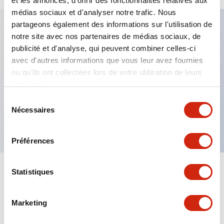
et les annonces, d'offrir des fonctionnalités relatives aux
médias sociaux et d'analyser notre trafic. Nous
partageons également des informations sur l'utilisation de
notre site avec nos partenaires de médias sociaux, de
Caractéristiques clés
publicité et d'analyse, qui peuvent combiner celles-ci
avec d'autres informations que vous leur avez fournies
Fixation par regroupement possible
ou qu'ils ont collectées lors de votre utilisation de leurs
services.
Le commutateur sélecteur avec clé adopte une
structure à goupille à cylindre haute sécurité
Sélection
Nécessaires
du
La structure de protection est IP65 (IEC60529)
consentement
Préférences
Statistiques
Documents et fichiers
Marketing
Catalogues Et Brochures
Approbations Et Normes