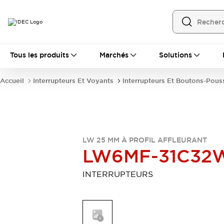
Tous les produits
Tous les produits
Marchés
Solutions
Automatisation
Automate Programmable Industriel (PLC)
Accueil
Interrupteurs Et Voyants
Interrupteurs Et Boutons-Pous
Équipements Ethernet industriels
Interfaces Opérateur
Tout explorer
Composants industriels
Alimentations électriques
Dispositifs de connexion
LW 25 MM À PROFIL AFFLEURANT
Dispositifs de protection de circuit
LW6MF-31C32
Éclairage LED
Relais et Minuteurs
Tout explorer
INTERRUPTEURS
Détection
Capteurs
Auto-identification
Tout explorer
Interrupteurs et voyants
Interrupteurs et boutons-poussoirs