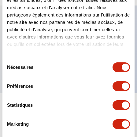
et les annonces, d'offrir des fonctionnalités relatives aux
médias sociaux et d'analyser notre trafic. Nous
partageons également des informations sur l'utilisation de
notre site avec nos partenaires de médias sociaux, de
Caractéristiques clés
publicité et d'analyse, qui peuvent combiner celles-ci
avec d'autres informations que vous leur avez fournies
Fixation par regroupement possible
ou qu'ils ont collectées lors de votre utilisation de leurs
services.
Le commutateur sélecteur avec clé adopte une
structure à goupille à cylindre haute sécurité
Sélection
Nécessaires
du
La structure de protection est IP65 (IEC60529)
consentement
Préférences
Statistiques
Documents et fichiers
Marketing
Catalogues Et Brochures
Approbations Et Normes