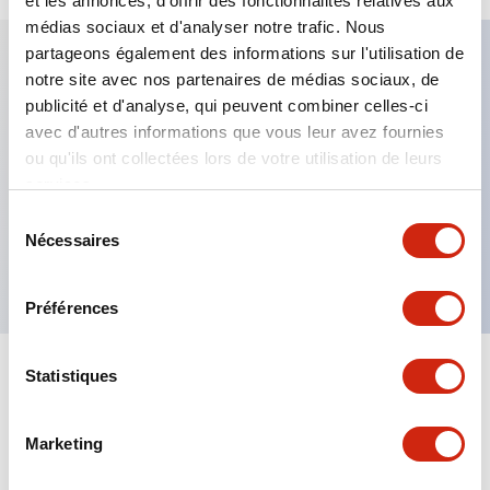
et les annonces, d'offrir des fonctionnalités relatives aux
médias sociaux et d'analyser notre trafic. Nous
partageons également des informations sur l'utilisation de
notre site avec nos partenaires de médias sociaux, de
Caractéristiques clés
publicité et d'analyse, qui peuvent combiner celles-ci
avec d'autres informations que vous leur avez fournies
Fixation par regroupement possible
ou qu'ils ont collectées lors de votre utilisation de leurs
services.
Le commutateur sélecteur avec clé adopte une
structure à goupille à cylindre haute sécurité
Sélection
Nécessaires
du
La structure de protection est IP65 (IEC60529)
consentement
Préférences
Statistiques
Documents et fichiers
Marketing
Catalogues Et Brochures
Approbations Et Normes