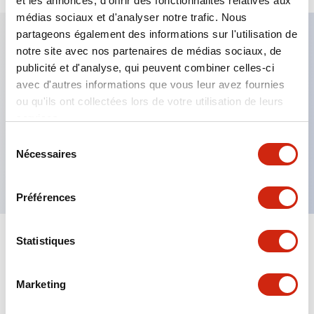
et les annonces, d'offrir des fonctionnalités relatives aux
médias sociaux et d'analyser notre trafic. Nous
partageons également des informations sur l'utilisation de
notre site avec nos partenaires de médias sociaux, de
Caractéristiques clés
publicité et d'analyse, qui peuvent combiner celles-ci
avec d'autres informations que vous leur avez fournies
Fixation par regroupement possible
ou qu'ils ont collectées lors de votre utilisation de leurs
services.
Le commutateur sélecteur avec clé adopte une
structure à goupille à cylindre haute sécurité
Sélection
Nécessaires
du
La structure de protection est IP65 (IEC60529)
consentement
Préférences
Statistiques
Documents et fichiers
Marketing
Catalogues Et Brochures
Approbations Et Normes