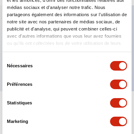
et les annonces, d'offrir des fonctionnalités relatives aux
médias sociaux et d'analyser notre trafic. Nous
partageons également des informations sur l'utilisation de
notre site avec nos partenaires de médias sociaux, de
Caractéristiques clés
publicité et d'analyse, qui peuvent combiner celles-ci
avec d'autres informations que vous leur avez fournies
Fixation par regroupement possible
ou qu'ils ont collectées lors de votre utilisation de leurs
services.
Le commutateur sélecteur avec clé adopte une
structure à goupille à cylindre haute sécurité
Sélection
Nécessaires
du
La structure de protection est IP65 (IEC60529)
consentement
Préférences
Statistiques
Documents et fichiers
Marketing
Catalogues Et Brochures
Approbations Et Normes