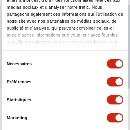
et les annonces, d'offrir des fonctionnalités relatives aux
médias sociaux et d'analyser notre trafic. Nous
partageons également des informations sur l'utilisation de
notre site avec nos partenaires de médias sociaux, de
Caractéristiques clés
publicité et d'analyse, qui peuvent combiner celles-ci
avec d'autres informations que vous leur avez fournies
Fixation par regroupement possible
ou qu'ils ont collectées lors de votre utilisation de leurs
services.
Le commutateur sélecteur avec clé adopte une
structure à goupille à cylindre haute sécurité
Sélection
Nécessaires
du
La structure de protection est IP65 (IEC60529)
consentement
Préférences
Statistiques
Documents et fichiers
Marketing
Catalogues Et Brochures
Approbations Et Normes