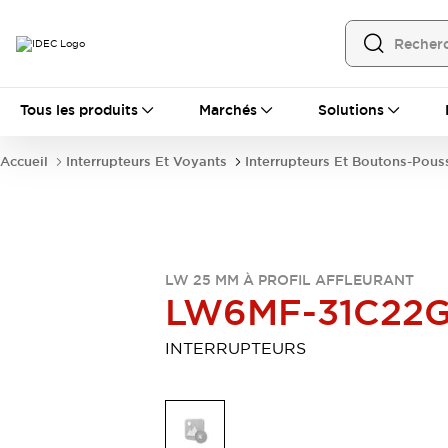
Tous les produits
Tous les produits
Marchés
Solutions
Automatisation
Automate Programmable Industriel (PLC)
Accueil
Interrupteurs Et Voyants
Interrupteurs Et Boutons-Pous
Équipements Ethernet industriels
Interfaces Opérateur
Tout explorer
Composants industriels
Alimentations électriques
Dispositifs de connexion
LW 25 MM À PROFIL AFFLEURANT
Dispositifs de protection de circuit
LW6MF-31C22
Éclairage LED
Relais et Minuteurs
Tout explorer
INTERRUPTEURS
Détection
Capteurs
Auto-identification
Tout explorer
Interrupteurs et voyants
Interrupteurs et boutons-poussoirs