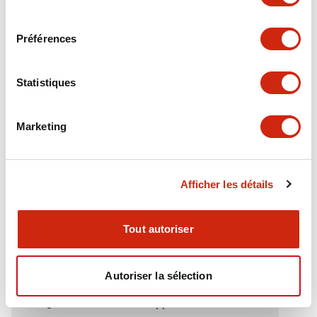
Electrical Specifications (rated illuminated
consentement
portion)
Préférences
Environmental Specifications
Statistiques
Functional Specifications
Marketing
Mechanical Specifications
Mounting and Installation Specifications
Afficher les détails
Tout autoriser
Documents et fichiers
Autoriser la sélection
Catalogues Et Brochures
Approbations Et Normes